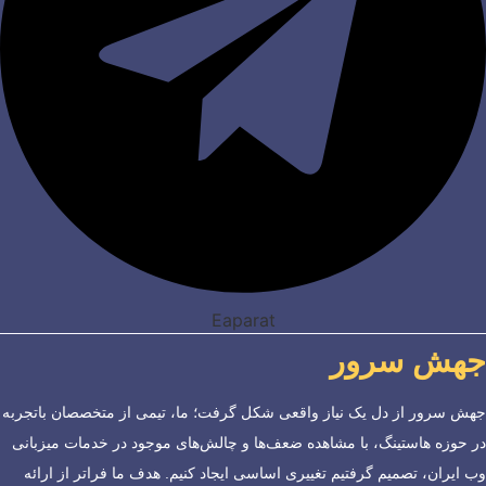
Eaparat
جهش سرور
جهش سرور از دل یک نیاز واقعی شکل گرفت؛ ما، تیمی از متخصصان باتجربه
در حوزه هاستینگ، با مشاهده ضعف‌ها و چالش‌های موجود در خدمات میزبانی
وب ایران، تصمیم گرفتیم تغییری اساسی ایجاد کنیم. هدف ما فراتر از ارائه