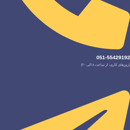
051-55429192
(روزهای کاری، از ساعت ۸ الی ۲۰)