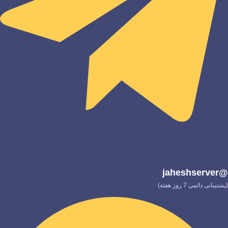
@jaheshserver
(پشتیبانی دائمی 7 روز هفته)