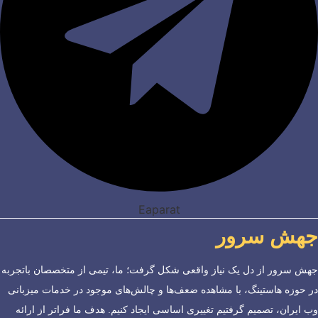
Eaparat
جهش سرور
جهش سرور از دل یک نیاز واقعی شکل گرفت؛ ما، تیمی از متخصصان باتجربه
در حوزه هاستینگ، با مشاهده ضعف‌ها و چالش‌های موجود در خدمات میزبانی
وب ایران، تصمیم گرفتیم تغییری اساسی ایجاد کنیم. هدف ما فراتر از ارائه