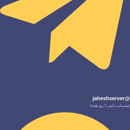
@jaheshserver
(پشتیبانی دائمی 7 روز هفته)