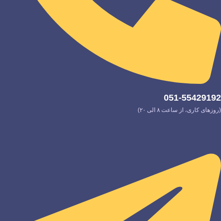
051-55429192
(روزهای کاری، از ساعت ۸ الی ۲۰)