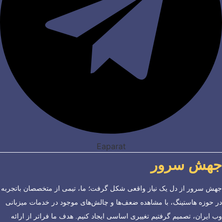
Eaparat
جهش سرور
جهش سرور از دل یک نیاز واقعی شکل گرفت؛ ما، تیمی از متخصصان باتجربه
در حوزه هاستینگ، با مشاهده ضعف‌ها و چالش‌های موجود در خدمات میزبانی
وب ایران، تصمیم گرفتیم تغییری اساسی ایجاد کنیم. هدف ما فراتر از ارائه