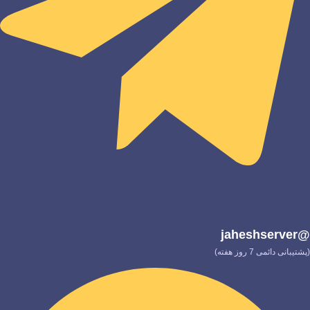
@jaheshserver
(پشتیبانی دائمی 7 روز هفته)