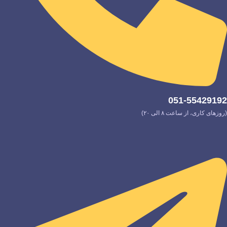
051-55429192
(روزهای کاری، از ساعت ۸ الی ۲۰)