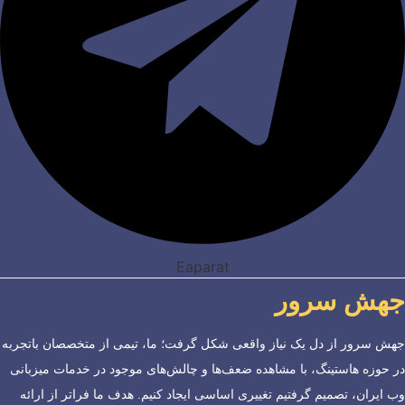
Eaparat
جهش سرور
جهش سرور از دل یک نیاز واقعی شکل گرفت؛ ما، تیمی از متخصصان باتجربه
در حوزه هاستینگ، با مشاهده ضعف‌ها و چالش‌های موجود در خدمات میزبانی
وب ایران، تصمیم گرفتیم تغییری اساسی ایجاد کنیم. هدف ما فراتر از ارائه