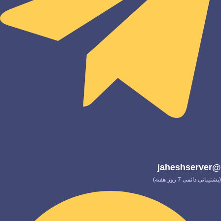
@jaheshserver
(پشتیبانی دائمی 7 روز هفته)