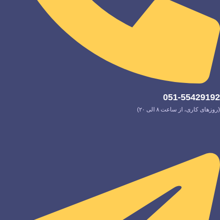
051-55429192
(روزهای کاری، از ساعت ۸ الی ۲۰)