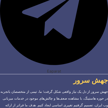
Eaparat
جهش سرور
جهش سرور از دل یک نیاز واقعی شکل گرفت؛ ما، تیمی از متخصصان باتجربه
در حوزه هاستینگ، با مشاهده ضعف‌ها و چالش‌های موجود در خدمات میزبانی
وب ایران، تصمیم گرفتیم تغییری اساسی ایجاد کنیم. هدف ما فراتر از ارائه