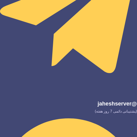
@jaheshserver
(پشتیبانی دائمی 7 روز هفته)