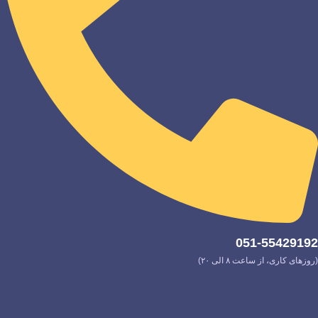
051-55429192
(روزهای کاری، از ساعت ۸ الی ۲۰)