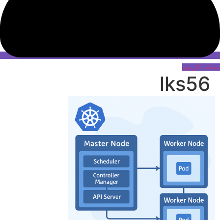
حساب کاربری
lks56