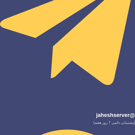
@jaheshserver
(پشتیبانی دائمی 7 روز هفته)