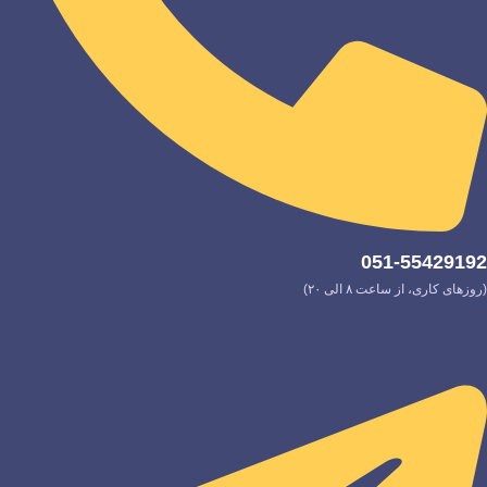
051-55429192
(روزهای کاری، از ساعت ۸ الی ۲۰)