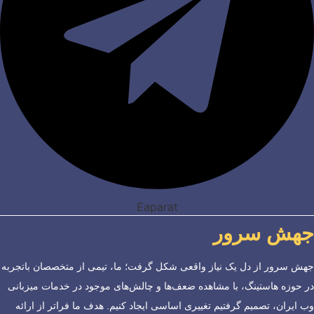
Eaparat
جهش سرور
جهش سرور از دل یک نیاز واقعی شکل گرفت؛ ما، تیمی از متخصصان باتجربه
در حوزه هاستینگ، با مشاهده ضعف‌ها و چالش‌های موجود در خدمات میزبانی
وب ایران، تصمیم گرفتیم تغییری اساسی ایجاد کنیم. هدف ما فراتر از ارائه