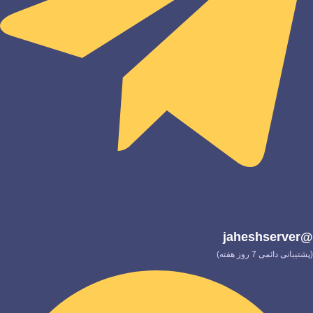
@jaheshserver
(پشتیبانی دائمی 7 روز هفته)