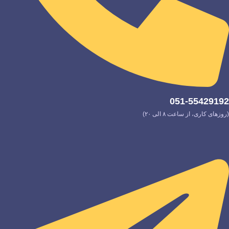
051-55429192
(روزهای کاری، از ساعت ۸ الی ۲۰)