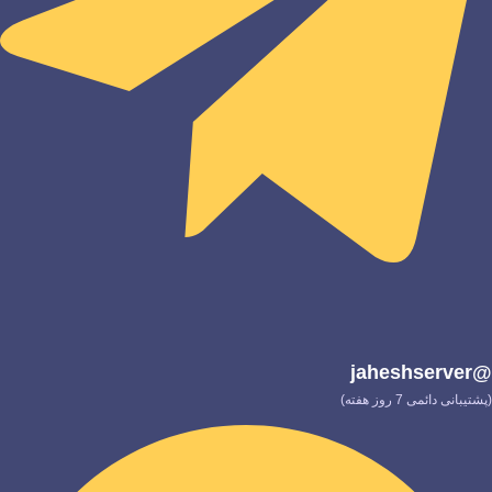
@jaheshserver
(پشتیبانی دائمی 7 روز هفته)