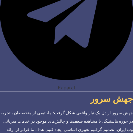
Eaparat
جهش سرور
جهش سرور از دل یک نیاز واقعی شکل گرفت؛ ما، تیمی از متخصصان باتجربه
در حوزه هاستینگ، با مشاهده ضعف‌ها و چالش‌های موجود در خدمات میزبانی
وب ایران، تصمیم گرفتیم تغییری اساسی ایجاد کنیم. هدف ما فراتر از ارائه