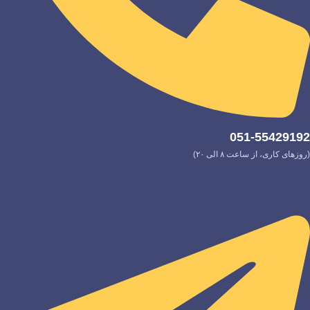
051-55429192
(روزهای کاری، از ساعت ۸ الی ۲۰)