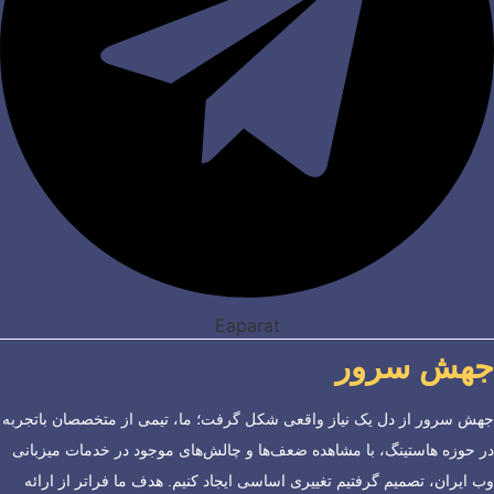
Eaparat
جهش سرور
جهش سرور از دل یک نیاز واقعی شکل گرفت؛ ما، تیمی از متخصصان باتجربه
در حوزه هاستینگ، با مشاهده ضعف‌ها و چالش‌های موجود در خدمات میزبانی
وب ایران، تصمیم گرفتیم تغییری اساسی ایجاد کنیم. هدف ما فراتر از ارائه