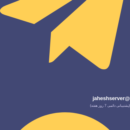
@jaheshserver
(پشتیبانی دائمی 7 روز هفته)