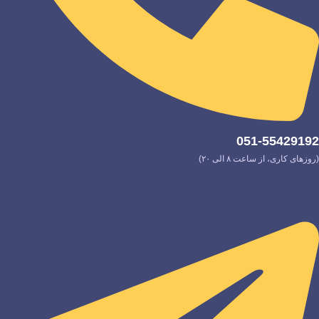
051-55429192
(روزهای کاری، از ساعت ۸ الی ۲۰)