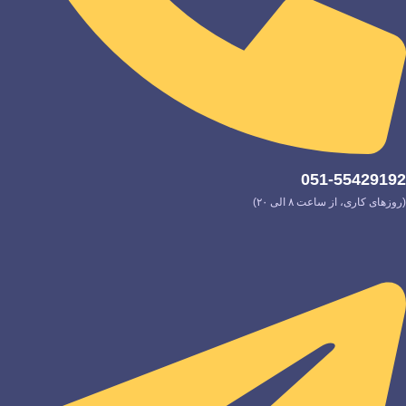
051-55429192
(روزهای کاری، از ساعت ۸ الی ۲۰)