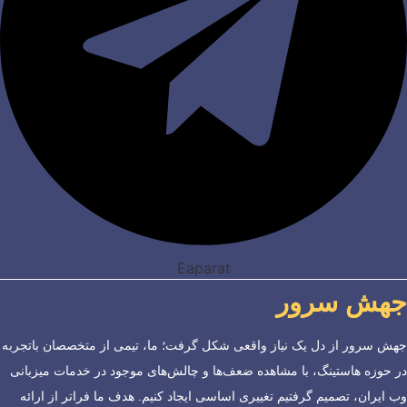
Eaparat
جهش سرور
جهش سرور از دل یک نیاز واقعی شکل گرفت؛ ما، تیمی از متخصصان باتجربه
در حوزه هاستینگ، با مشاهده ضعف‌ها و چالش‌های موجود در خدمات میزبانی
وب ایران، تصمیم گرفتیم تغییری اساسی ایجاد کنیم. هدف ما فراتر از ارائه