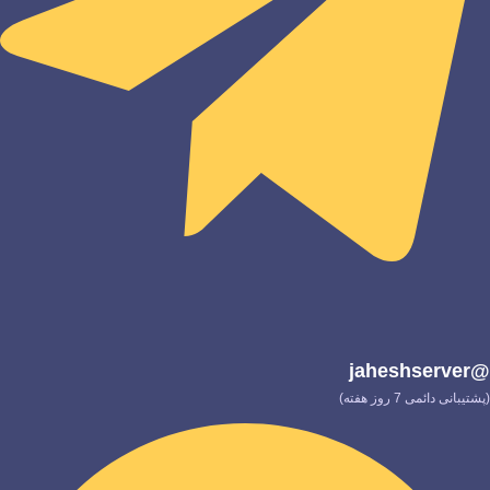
@jaheshserver
(پشتیبانی دائمی 7 روز هفته)