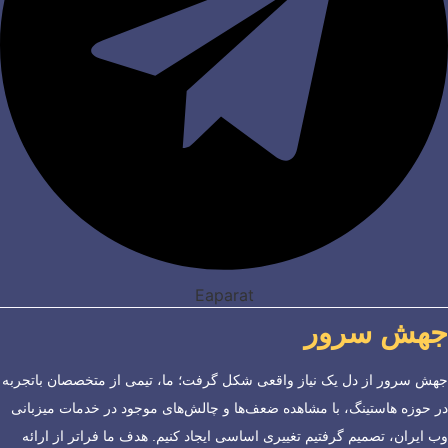
Eaparat
جهش سرور
جهش سرور از دل یک نیاز واقعی شکل گرفت؛ ما، تیمی از متخصصان باتجربه
در حوزه هاستینگ، با مشاهده ضعف‌ها و چالش‌های موجود در خدمات میزبانی
وب ایران، تصمیم گرفتیم تغییری اساسی ایجاد کنیم. هدف ما فراتر از ارائه