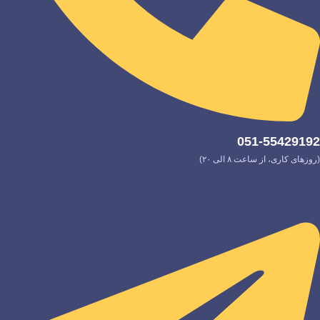
051-55429192
(روزهای کاری، از ساعت ۸ الی ۲۰)