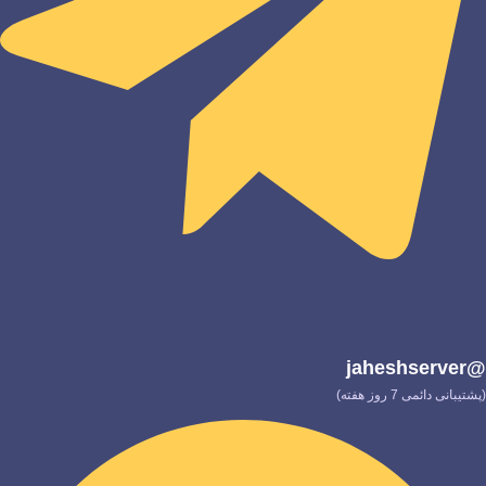
@jaheshserver
(پشتیبانی دائمی 7 روز هفته)