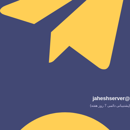
@jaheshserver
(پشتیبانی دائمی 7 روز هفته)