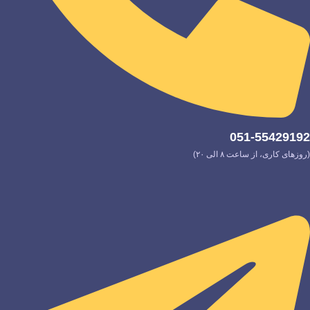
051-55429192
(روزهای کاری، از ساعت ۸ الی ۲۰)