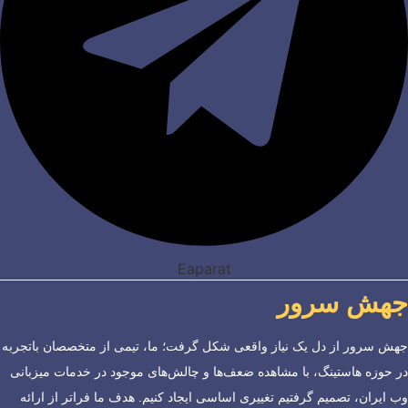
Eaparat
جهش سرور
جهش سرور از دل یک نیاز واقعی شکل گرفت؛ ما، تیمی از متخصصان باتجربه
در حوزه هاستینگ، با مشاهده ضعف‌ها و چالش‌های موجود در خدمات میزبانی
وب ایران، تصمیم گرفتیم تغییری اساسی ایجاد کنیم. هدف ما فراتر از ارائه