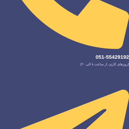
051-55429192
(روزهای کاری، از ساعت ۸ الی ۲۰)