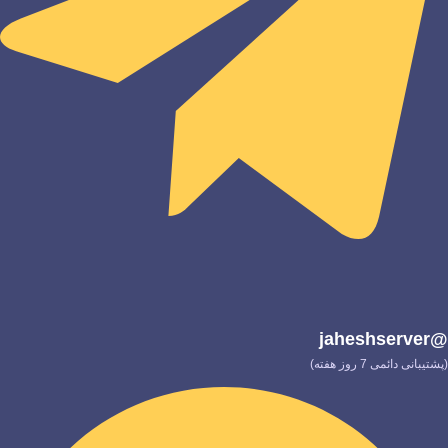
@jaheshserver
(پشتیبانی دائمی 7 روز هفته)