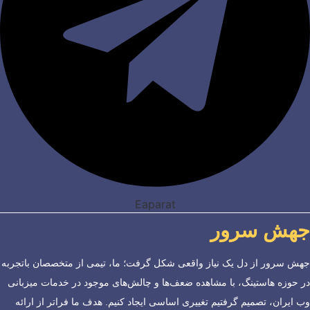
Eaparat
جهش سرور
جهش سرور از دل یک نیاز واقعی شکل گرفت؛ ما، تیمی از متخصصان باتجربه
در حوزه هاستینگ، با مشاهده ضعف‌ها و چالش‌های موجود در خدمات میزبانی
وب ایران، تصمیم گرفتیم تغییری اساسی ایجاد کنیم. هدف ما فراتر از ارائه