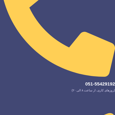
051-55429192
(روزهای کاری، از ساعت ۸ الی ۲۰)