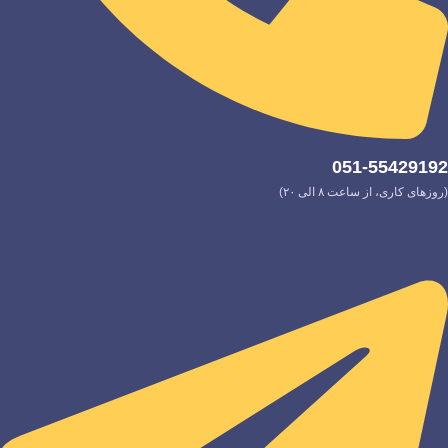
051-55429192
(روزهای کاری، از ساعت ۸ الی ۲۰)