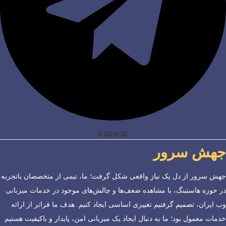
Eaparat
جهش سرور
جهش سرور از دل یک نیاز واقعی شکل گرفت؛ ما، تیمی از متخصصان باتجربه
در حوزه هاستینگ، با مشاهده ضعف‌ها و چالش‌های موجود در خدمات میزبانی
وب ایران، تصمیم گرفتیم تغییری اساسی ایجاد کنیم. هدف ما فراتر از ارائه
خدمات معمول بود؛ ما به دنبال ایجاد یک میزبانی امن، پایدار و باکیفیت هستیم