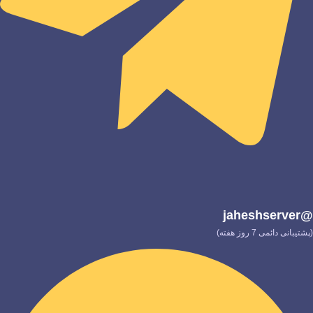
@jaheshserver
(پشتیبانی دائمی 7 روز هفته)