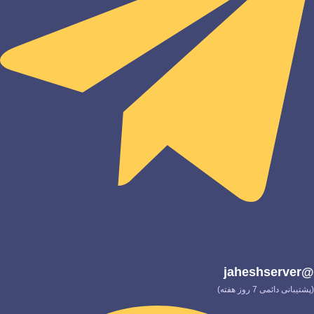
@jaheshserver
(پشتیبانی دائمی 7 روز هفته)