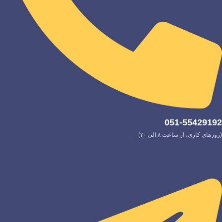
051-55429192
(روزهای کاری، از ساعت ۸ الی ۲۰)