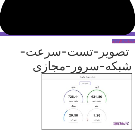
حساب کاربری
تصویر-تست-سرعت-
شبکه-سرور-مجازی