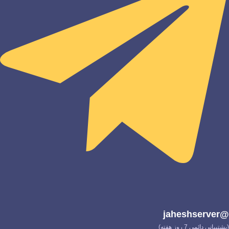
@jaheshserver
(پشتیبانی دائمی 7 روز هفته)