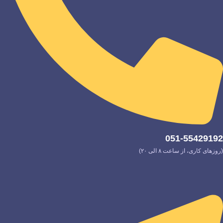
051-55429192
(روزهای کاری، از ساعت ۸ الی ۲۰)