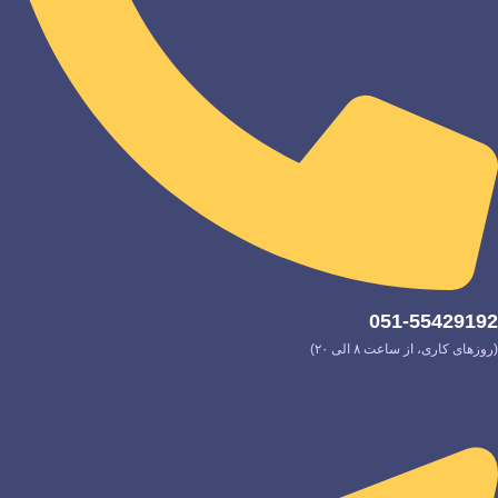
051-55429192
(روزهای کاری، از ساعت ۸ الی ۲۰)