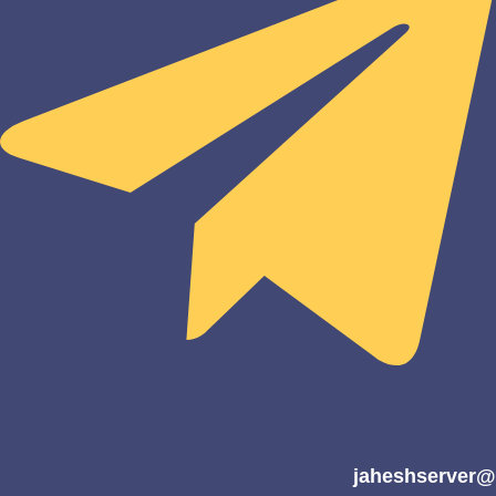
@jaheshserver