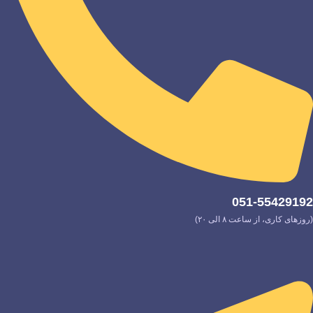
051-55429192
(روزهای کاری، از ساعت ۸ الی ۲۰)