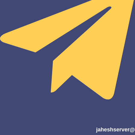
@jaheshserver