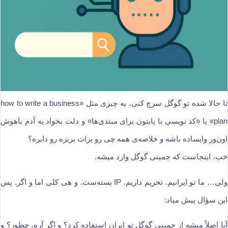
تا حالا شده تو گوگل سرچ کنی، یه چیزی مثل «how to write a business
plan» یا «کد نویسی با پایتون برای مبتدی‌ها» و دلت بخواد یه آدم باهوش
اون‌ور وایساده باشه و خلاصه‌ی همه چی رو برات بریزه رو دایره؟
خب، اینجاست که جمینی گوگل وارد میشه.
ولی… ما تو ایرانیم. تحریم داریم. IP بسته‌ست. و هی کلی اما و اگر. پس
این سؤال پیش میاد:
آیا اصلاً میشه از جمینی گوگل تو ایران استفاده کرد؟ و اگر آره، چطور؟ و