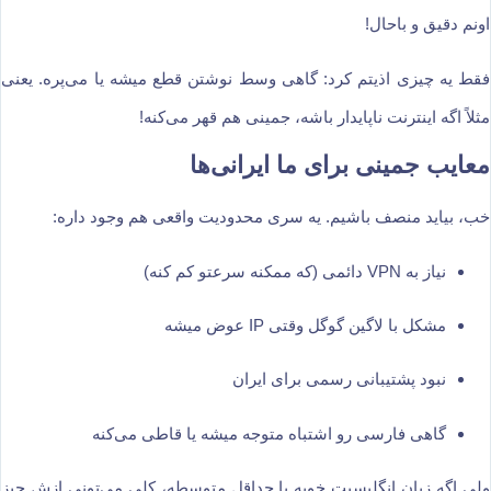
اونم دقیق و باحال!
فقط یه چیزی اذیتم کرد:‌ گاهی وسط نوشتن قطع میشه یا می‌پره. یعنی
مثلاً اگه اینترنت ناپایدار باشه، جمینی هم قهر می‌کنه!
معایب جمینی برای ما ایرانی‌ها
خب، بیاید منصف باشیم. یه سری محدودیت واقعی هم وجود داره:
نیاز به VPN دائمی (که ممکنه سرعتو کم کنه)
مشکل با لاگین گوگل وقتی IP عوض میشه
نبود پشتیبانی رسمی برای ایران
گاهی فارسی رو اشتباه متوجه میشه یا قاطی می‌کنه
ولی اگه زبان انگلیسیت خوبه یا حداقل متوسطه، کلی می‌تونی ازش چیز