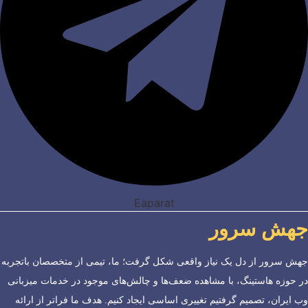
Eaparat
جهش سرور
جهش سرور از دل یک نیاز واقعی شکل گرفت؛ ما، تیمی از متخصصان باتجربه
در حوزه هاستینگ، با مشاهده ضعف‌ها و چالش‌های موجود در خدمات میزبانی
وب ایران، تصمیم گرفتیم تغییری اساسی ایجاد کنیم. هدف ما فراتر از ارائه