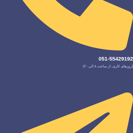
051-55429192
(روزهای کاری، از ساعت ۸ الی ۲۰)