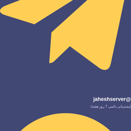
@jaheshserver
(پشتیبانی دائمی 7 روز هفته)