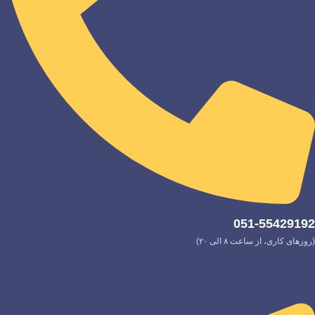
051-55429192
(روزهای کاری، از ساعت ۸ الی ۲۰)