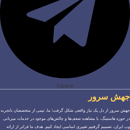
Eaparat
جهش سرور
جهش سرور از دل یک نیاز واقعی شکل گرفت؛ ما، تیمی از متخصصان باتجربه
در حوزه هاستینگ، با مشاهده ضعف‌ها و چالش‌های موجود در خدمات میزبانی
وب ایران، تصمیم گرفتیم تغییری اساسی ایجاد کنیم. هدف ما فراتر از ارائه