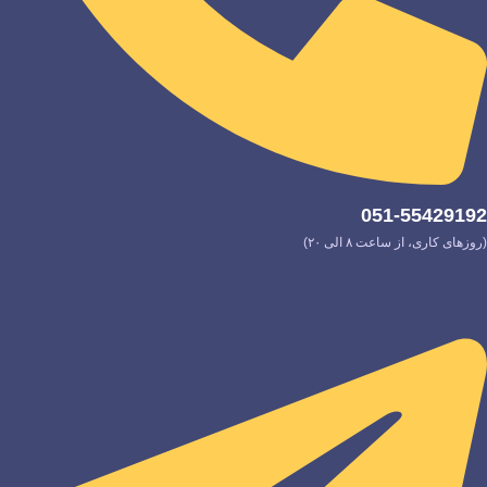
051-55429192
(روزهای کاری، از ساعت ۸ الی ۲۰)