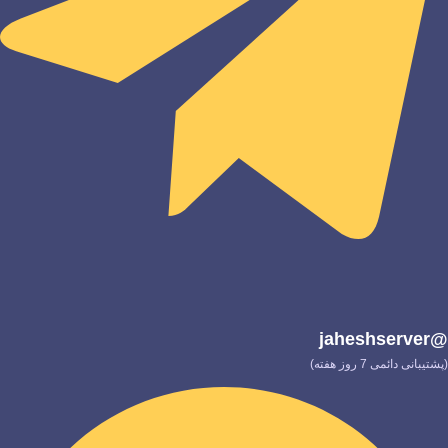
@jaheshserver
(پشتیبانی دائمی 7 روز هفته)