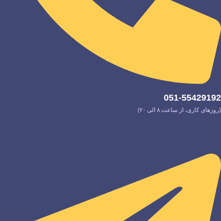
051-55429192
(روزهای کاری، از ساعت ۸ الی ۲۰)