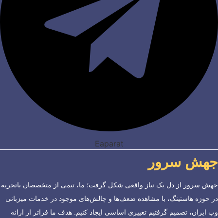
Eaparat
جهش سرور
جهش سرور از دل یک نیاز واقعی شکل گرفت؛ ما، تیمی از متخصصان باتجربه
در حوزه هاستینگ، با مشاهده ضعف‌ها و چالش‌های موجود در خدمات میزبانی
وب ایران، تصمیم گرفتیم تغییری اساسی ایجاد کنیم. هدف ما فراتر از ارائه