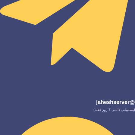
@jaheshserver
(پشتیبانی دائمی 7 روز هفته)