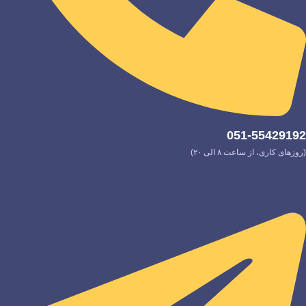
051-55429192
(روزهای کاری، از ساعت ۸ الی ۲۰)