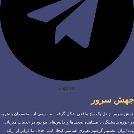
Eaparat
جهش سرور
جهش سرور از دل یک نیاز واقعی شکل گرفت؛ ما، تیمی از متخصصان باتجربه
در حوزه هاستینگ، با مشاهده ضعف‌ها و چالش‌های موجود در خدمات میزبانی
وب ایران، تصمیم گرفتیم تغییری اساسی ایجاد کنیم. هدف ما فراتر از ارائه