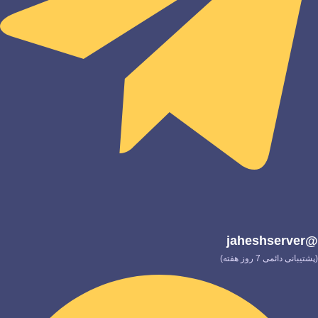
@jaheshserver
(پشتیبانی دائمی 7 روز هفته)