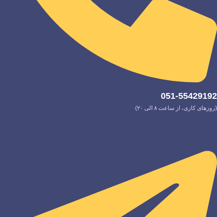
051-55429192
(روزهای کاری، از ساعت ۸ الی ۲۰)