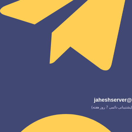
@jaheshserver
(پشتیبانی دائمی 7 روز هفته)