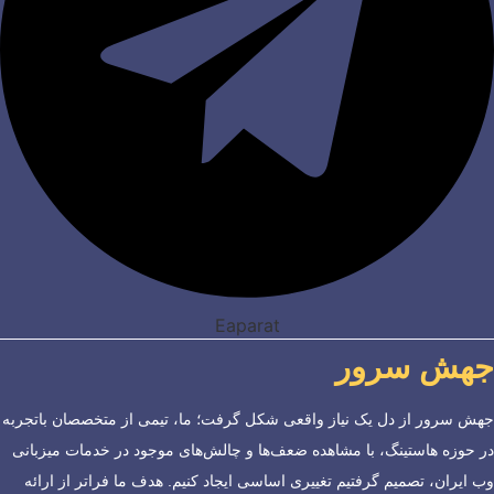
Eaparat
جهش سرور
جهش سرور از دل یک نیاز واقعی شکل گرفت؛ ما، تیمی از متخصصان باتجربه
در حوزه هاستینگ، با مشاهده ضعف‌ها و چالش‌های موجود در خدمات میزبانی
وب ایران، تصمیم گرفتیم تغییری اساسی ایجاد کنیم. هدف ما فراتر از ارائه