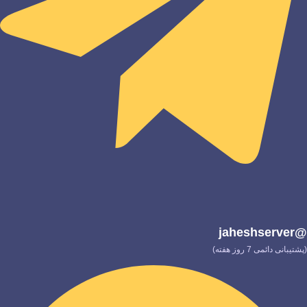
@jaheshserver
(پشتیبانی دائمی 7 روز هفته)