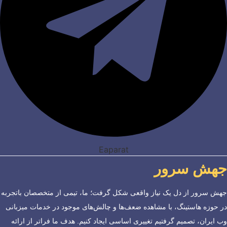
Eaparat
جهش سرور
جهش سرور از دل یک نیاز واقعی شکل گرفت؛ ما، تیمی از متخصصان باتجربه
در حوزه هاستینگ، با مشاهده ضعف‌ها و چالش‌های موجود در خدمات میزبانی
وب ایران، تصمیم گرفتیم تغییری اساسی ایجاد کنیم. هدف ما فراتر از ارائه