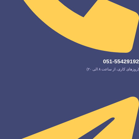
051-55429192
(روزهای کاری، از ساعت ۸ الی ۲۰)