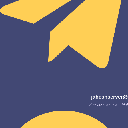
@jaheshserver
(پشتیبانی دائمی 7 روز هفته)