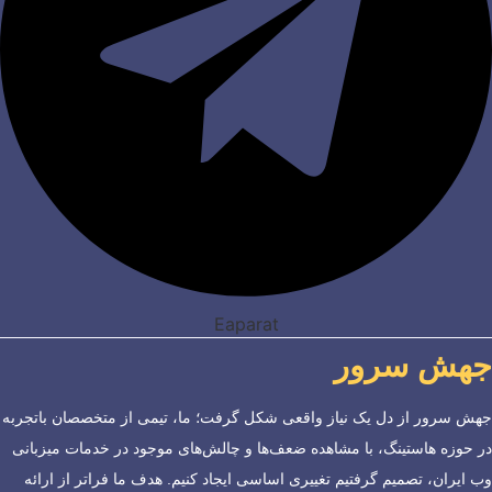
Eaparat
جهش سرور
جهش سرور از دل یک نیاز واقعی شکل گرفت؛ ما، تیمی از متخصصان باتجربه
در حوزه هاستینگ، با مشاهده ضعف‌ها و چالش‌های موجود در خدمات میزبانی
وب ایران، تصمیم گرفتیم تغییری اساسی ایجاد کنیم. هدف ما فراتر از ارائه