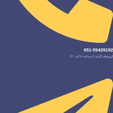
051-55429192
(روزهای کاری، از ساعت ۸ الی ۲۰)