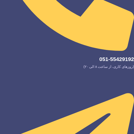
051-55429192
(روزهای کاری، از ساعت ۸ الی ۲۰)