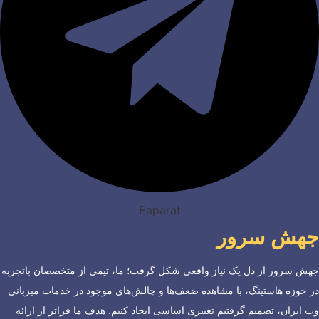
Eaparat
جهش سرور
جهش سرور از دل یک نیاز واقعی شکل گرفت؛ ما، تیمی از متخصصان باتجربه
در حوزه هاستینگ، با مشاهده ضعف‌ها و چالش‌های موجود در خدمات میزبانی
وب ایران، تصمیم گرفتیم تغییری اساسی ایجاد کنیم. هدف ما فراتر از ارائه