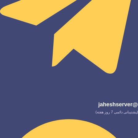
@jaheshserver
(پشتیبانی دائمی 7 روز هفته)