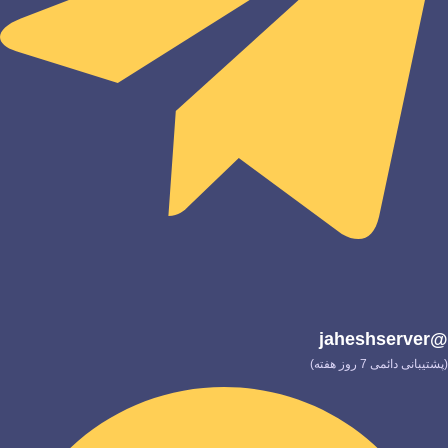
@jaheshserver
(پشتیبانی دائمی 7 روز هفته)