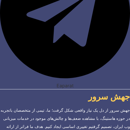
Eaparat
جهش سرور
جهش سرور از دل یک نیاز واقعی شکل گرفت؛ ما، تیمی از متخصصان باتجربه
در حوزه هاستینگ، با مشاهده ضعف‌ها و چالش‌های موجود در خدمات میزبانی
وب ایران، تصمیم گرفتیم تغییری اساسی ایجاد کنیم. هدف ما فراتر از ارائه