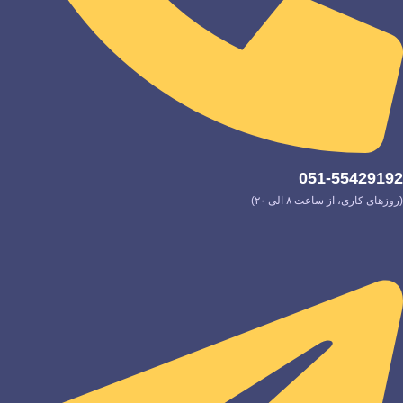
051-55429192
(روزهای کاری، از ساعت ۸ الی ۲۰)