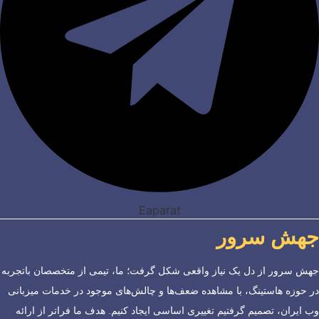
Eaparat
جهش سرور
جهش سرور از دل یک نیاز واقعی شکل گرفت؛ ما، تیمی از متخصصان باتجربه
در حوزه هاستینگ، با مشاهده ضعف‌ها و چالش‌های موجود در خدمات میزبانی
وب ایران، تصمیم گرفتیم تغییری اساسی ایجاد کنیم. هدف ما فراتر از ارائه