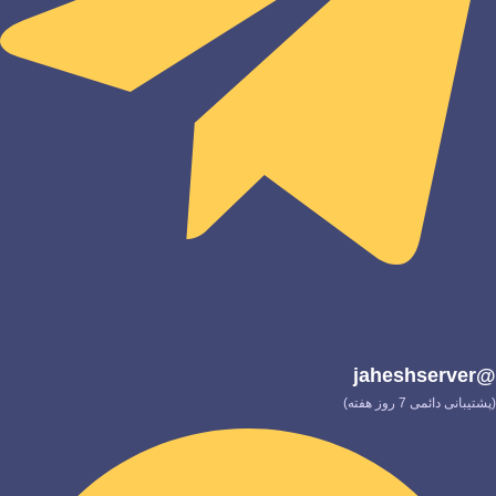
@jaheshserver
(پشتیبانی دائمی 7 روز هفته)