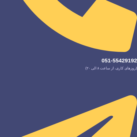
051-55429192
(روزهای کاری، از ساعت ۸ الی ۲۰)