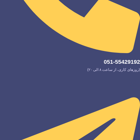
051-55429192
(روزهای کاری، از ساعت ۸ الی ۲۰)