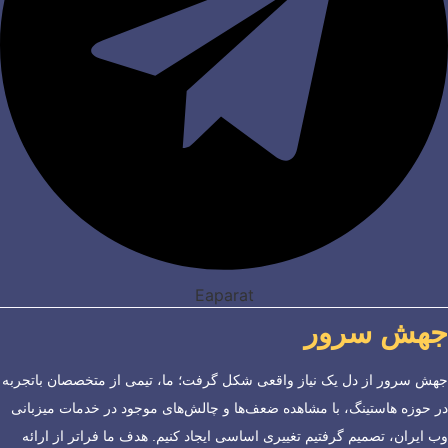
Eaparat
جهش سرور
جهش سرور از دل یک نیاز واقعی شکل گرفت؛ ما، تیمی از متخصصان باتجربه
در حوزه هاستینگ، با مشاهده ضعف‌ها و چالش‌های موجود در خدمات میزبانی
وب ایران، تصمیم گرفتیم تغییری اساسی ایجاد کنیم. هدف ما فراتر از ارائه