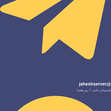
@jaheshserver
(پشتیبانی دائمی 7 روز هفته)