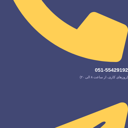
051-55429192
(روزهای کاری، از ساعت ۸ الی ۲۰)