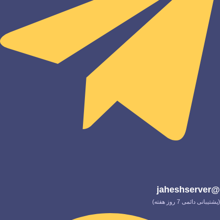
@jaheshserver
(پشتیبانی دائمی 7 روز هفته)