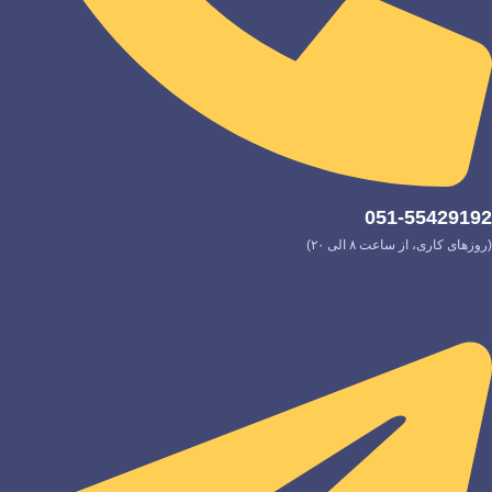
051-55429192
(روزهای کاری، از ساعت ۸ الی ۲۰)