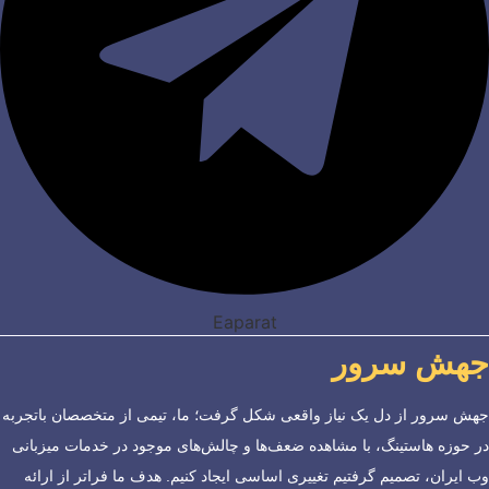
Eaparat
جهش سرور
جهش سرور از دل یک نیاز واقعی شکل گرفت؛ ما، تیمی از متخصصان باتجربه
در حوزه هاستینگ، با مشاهده ضعف‌ها و چالش‌های موجود در خدمات میزبانی
وب ایران، تصمیم گرفتیم تغییری اساسی ایجاد کنیم. هدف ما فراتر از ارائه