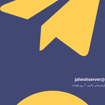
@jaheshserver
(پشتیبانی دائمی 7 روز هفته)