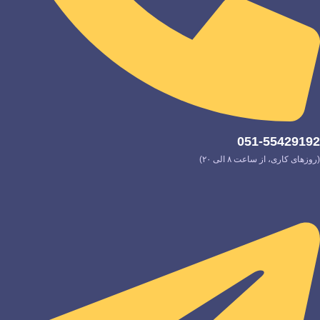
051-55429192
(روزهای کاری، از ساعت ۸ الی ۲۰)