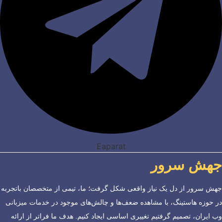
Eaparat
جهش سرور
جهش سرور از دل یک نیاز واقعی شکل گرفت؛ ما، تیمی از متخصصان باتجربه
در حوزه هاستینگ، با مشاهده ضعف‌ها و چالش‌های موجود در خدمات میزبانی
وب ایران، تصمیم گرفتیم تغییری اساسی ایجاد کنیم. هدف ما فراتر از ارائه