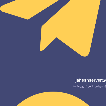
@jaheshserver
(پشتیبانی دائمی 7 روز هفته)