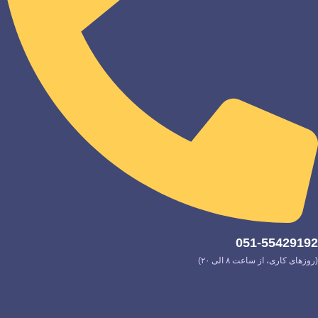
051-55429192
(روزهای کاری، از ساعت ۸ الی ۲۰)