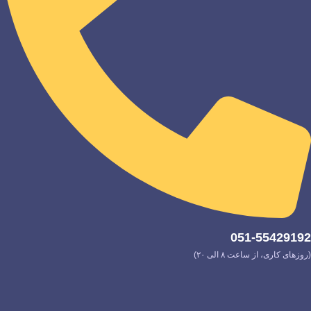
051-55429192
(روزهای کاری، از ساعت ۸ الی ۲۰)