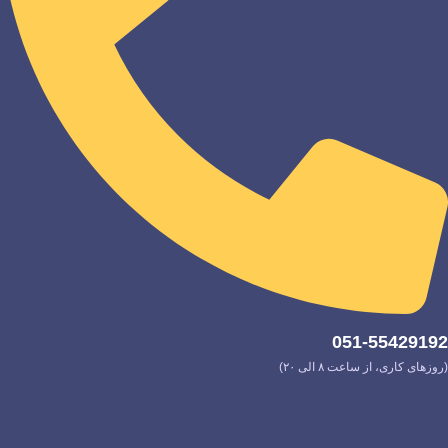
051-55429192
(روزهای کاری، از ساعت ۸ الی ۲۰)