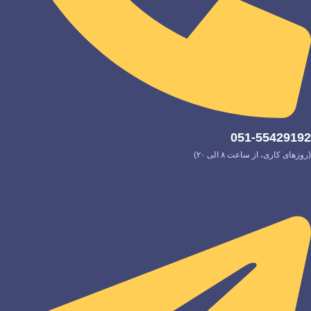
051-55429192
(روزهای کاری، از ساعت ۸ الی ۲۰)