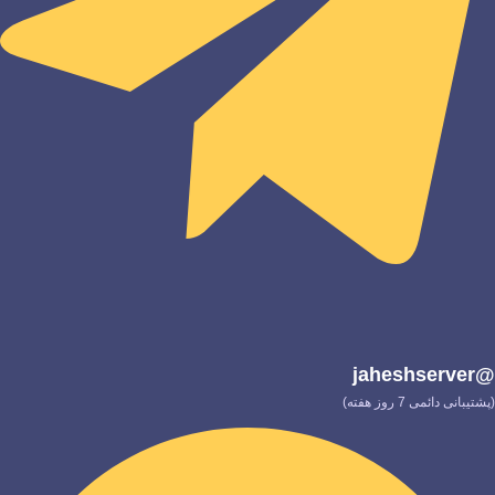
@jaheshserver
(پشتیبانی دائمی 7 روز هفته)