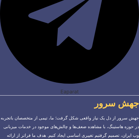
Eaparat
جهش سرور
جهش سرور از دل یک نیاز واقعی شکل گرفت؛ ما، تیمی از متخصصان باتجربه
در حوزه هاستینگ، با مشاهده ضعف‌ها و چالش‌های موجود در خدمات میزبانی
وب ایران، تصمیم گرفتیم تغییری اساسی ایجاد کنیم. هدف ما فراتر از ارائه