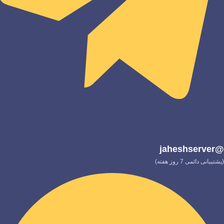
@jaheshserver
(پشتیبانی دائمی 7 روز هفته)