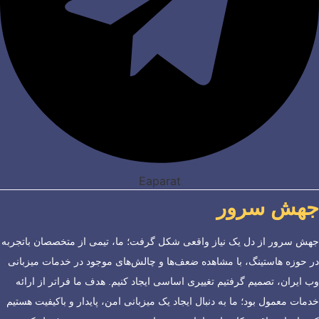
Eaparat
جهش سرور
جهش سرور از دل یک نیاز واقعی شکل گرفت؛ ما، تیمی از متخصصان باتجربه
در حوزه هاستینگ، با مشاهده ضعف‌ها و چالش‌های موجود در خدمات میزبانی
وب ایران، تصمیم گرفتیم تغییری اساسی ایجاد کنیم. هدف ما فراتر از ارائه
خدمات معمول بود؛ ما به دنبال ایجاد یک میزبانی امن، پایدار و باکیفیت هستیم