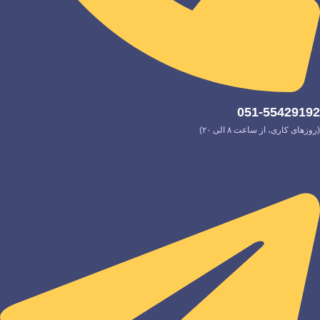
051-55429192
(روزهای کاری، از ساعت ۸ الی ۲۰)