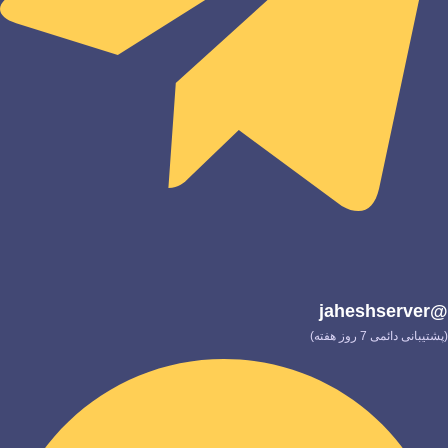
@jaheshserver
(پشتیبانی دائمی 7 روز هفته)