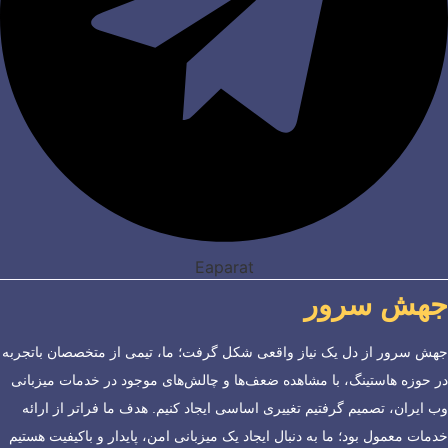
Eaparat
جهش سرور
جهش سرور از دل یک نیاز واقعی شکل گرفت؛ ما، تیمی از متخصصان باتجربه
در حوزه هاستینگ، با مشاهده ضعف‌ها و چالش‌های موجود در خدمات میزبانی
وب ایران، تصمیم گرفتیم تغییری اساسی ایجاد کنیم. هدف ما فراتر از ارائه
خدمات معمول بود؛ ما به دنبال ایجاد یک میزبانی امن، پایدار و باکیفیت هستیم