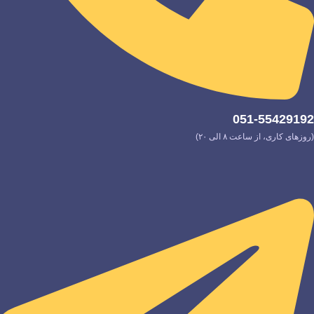
051-55429192
(روزهای کاری، از ساعت ۸ الی ۲۰)