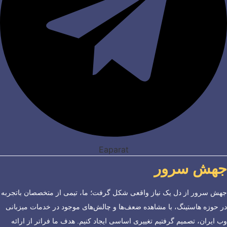
Eaparat
جهش سرور
جهش سرور از دل یک نیاز واقعی شکل گرفت؛ ما، تیمی از متخصصان باتجربه
در حوزه هاستینگ، با مشاهده ضعف‌ها و چالش‌های موجود در خدمات میزبانی
وب ایران، تصمیم گرفتیم تغییری اساسی ایجاد کنیم. هدف ما فراتر از ارائه