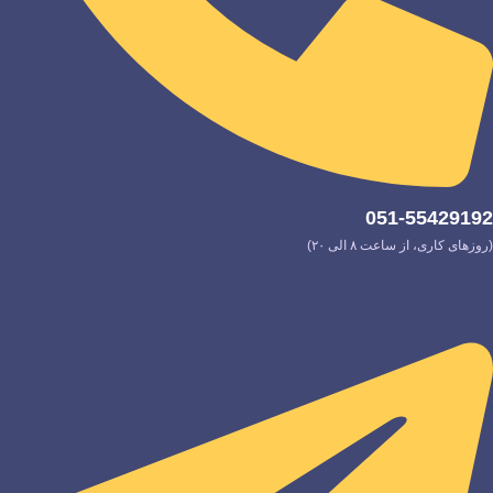
051-55429192
(روزهای کاری، از ساعت ۸ الی ۲۰)