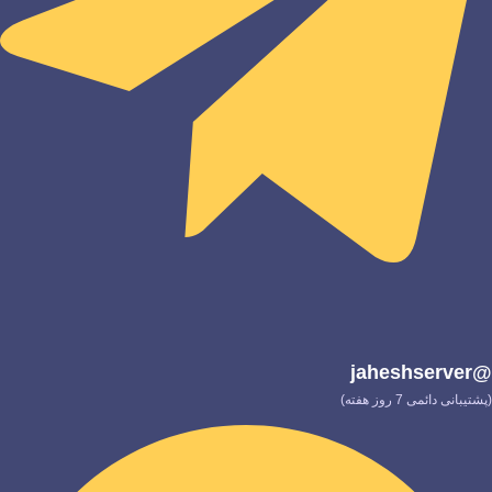
@jaheshserver
(پشتیبانی دائمی 7 روز هفته)