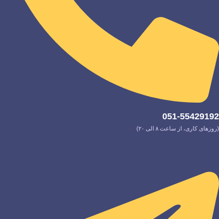
051-55429192
(روزهای کاری، از ساعت ۸ الی ۲۰)