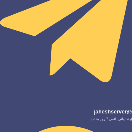
@jaheshserver
(پشتیبانی دائمی 7 روز هفته)