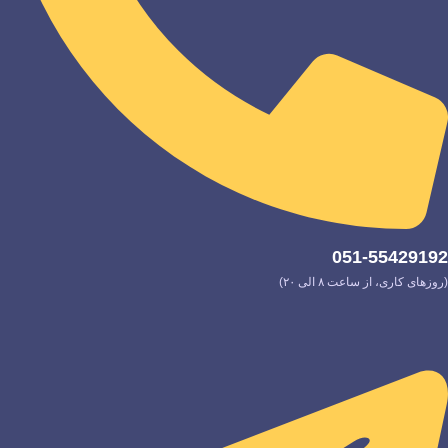
051-55429192
(روزهای کاری، از ساعت ۸ الی ۲۰)