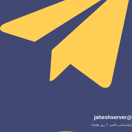
@jaheshserver
(پشتیبانی دائمی 7 روز هفته)