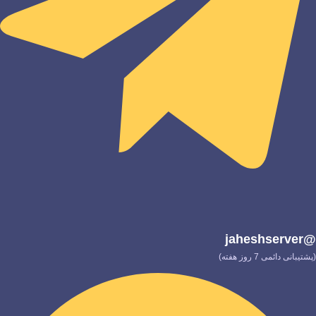
@jaheshserver
(پشتیبانی دائمی 7 روز هفته)