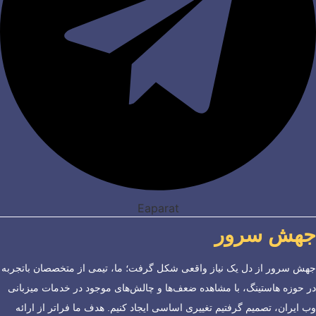
Eaparat
جهش سرور
جهش سرور از دل یک نیاز واقعی شکل گرفت؛ ما، تیمی از متخصصان باتجربه
در حوزه هاستینگ، با مشاهده ضعف‌ها و چالش‌های موجود در خدمات میزبانی
وب ایران، تصمیم گرفتیم تغییری اساسی ایجاد کنیم. هدف ما فراتر از ارائه