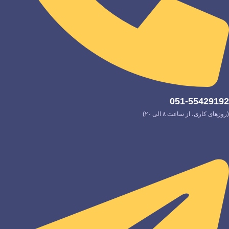
051-55429192
(روزهای کاری، از ساعت ۸ الی ۲۰)