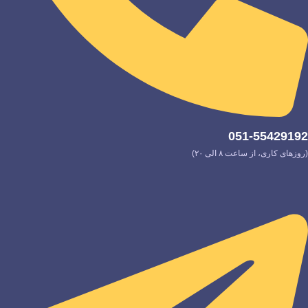
051-55429192
(روزهای کاری، از ساعت ۸ الی ۲۰)