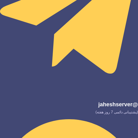
@jaheshserver
(پشتیبانی دائمی 7 روز هفته)