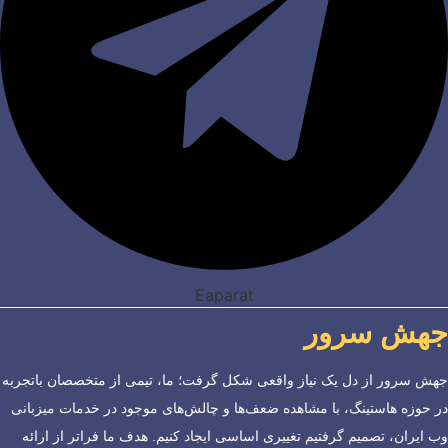
Eaparat
جهش سرور
جهش سرور از دل یک نیاز واقعی شکل گرفت؛ ما، تیمی از متخصصان باتجربه
در حوزه هاستینگ، با مشاهده ضعف‌ها و چالش‌های موجود در خدمات میزبانی
وب ایران، تصمیم گرفتیم تغییری اساسی ایجاد کنیم. هدف ما فراتر از ارائه