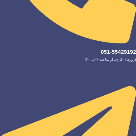
051-55429192
(روزهای کاری، از ساعت ۸ الی ۲۰)