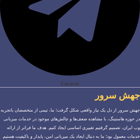
Eaparat
جهش سرور
جهش سرور از دل یک نیاز واقعی شکل گرفت؛ ما، تیمی از متخصصان باتجربه
در حوزه هاستینگ، با مشاهده ضعف‌ها و چالش‌های موجود در خدمات میزبانی
وب ایران، تصمیم گرفتیم تغییری اساسی ایجاد کنیم. هدف ما فراتر از ارائه
خدمات معمول بود؛ ما به دنبال ایجاد یک میزبانی امن، پایدار و باکیفیت هستیم