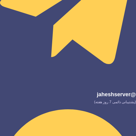
@jaheshserver
(پشتیبانی دائمی 7 روز هفته)