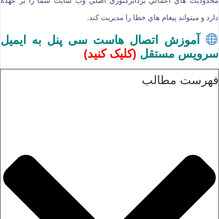
محدوديت هاي اعمالي بردايركتوري اصلي وب سايت شما را بر عهده
دارد و ميتواند پيغام هاي خطا را مديريت كند.
آموزش اتصال هاست سی پنل به ایمیل
سرویس مستقل
(
کلیک کنید
)
فهرست مطالب