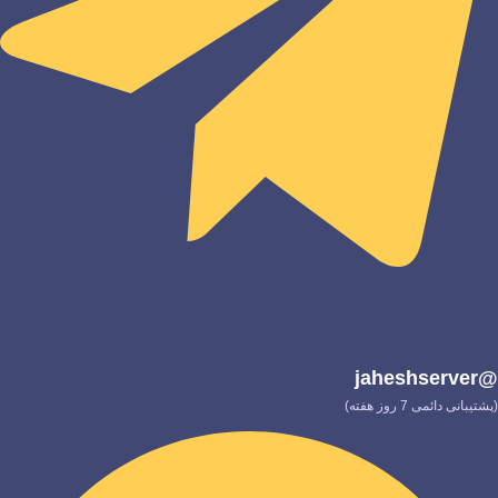
@jaheshserver
(پشتیبانی دائمی 7 روز هفته)