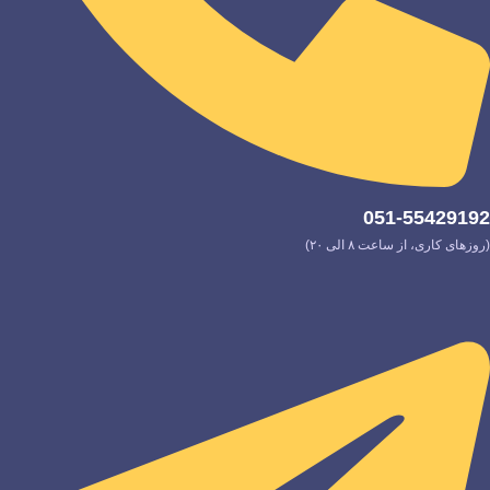
051-55429192
(روزهای کاری، از ساعت ۸ الی ۲۰)