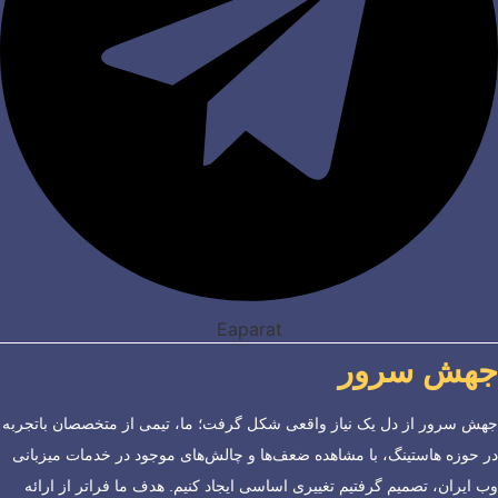
Eaparat
جهش سرور
جهش سرور از دل یک نیاز واقعی شکل گرفت؛ ما، تیمی از متخصصان باتجربه
در حوزه هاستینگ، با مشاهده ضعف‌ها و چالش‌های موجود در خدمات میزبانی
وب ایران، تصمیم گرفتیم تغییری اساسی ایجاد کنیم. هدف ما فراتر از ارائه