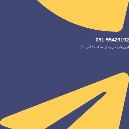
051-55429192
(روزهای کاری، از ساعت ۸ الی ۲۰)