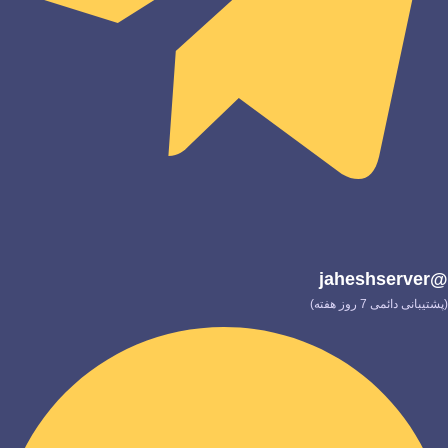
@jaheshserver
(پشتیبانی دائمی 7 روز هفته)